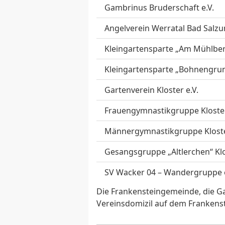
Gambrinus Bruderschaft e.V.
Angelverein Werratal Bad Salzun
Kleingartensparte „Am Mühlberg
Kleingartensparte „Bohnengrun
Gartenverein Kloster e.V.
Frauengymnastikgruppe Kloste
Männergymnastikgruppe Klost
Gesangsgruppe „Altlerchen“ Kl
SV Wacker 04 – Wandergruppe e
Die Frankensteingemeinde, die G
Vereinsdomizil auf dem Frankenst