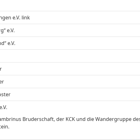
gen e.V. link
“ e.V.
d“ e.V.
r
er
oster
.V.
ambrinus Bruderschaft, der KCK und die Wandergruppe de
ein.