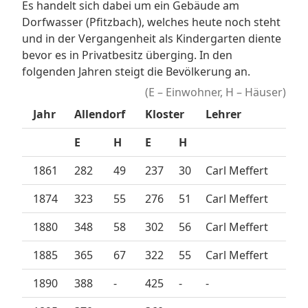
Es handelt sich dabei um ein Gebäude am
Dorfwasser (Pfitzbach), welches heute noch steht
und in der Vergangenheit als Kindergarten diente
bevor es in Privatbesitz überging. In den
folgenden Jahren steigt die Bevölkerung an.
(E – Einwohner, H – Häuser)
Jahr
Allendorf
Kloster
Lehrer
E
H
E
H
1861
282
49
237
30
Carl Meffert
1874
323
55
276
51
Carl Meffert
1880
348
58
302
56
Carl Meffert
1885
365
67
322
55
Carl Meffert
1890
388
-
425
-
-