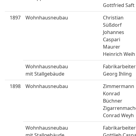
Gottfried Saft
1897
Wohnhausneubau
Christian
Süßdorf
Johannes
Caspari
Maurer
Heinrich Weih
Wohnhausneubau
Fabrikarbeiter
mit Stallgebäude
Georg Ihling
1898
Wohnhausneubau
Zimmermann
Konrad
Büchner
Zigarrenmach
Conrad Weyh
Wohnhausneubau
Fabrikarbeiter
mit Stallgebäude
Gottlieb Caspa